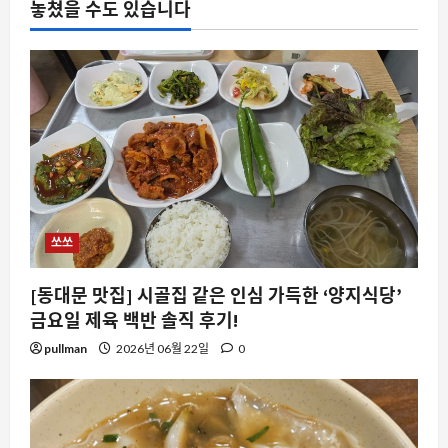
놓쳤을 수도 있습니다
쏘쏘
[동대문 맛집] 시골집 같은 인심 가득한 ‘양지식당’
금요일 제육 백반 솔직 후기!
pullman
2026년 06월 22일
0