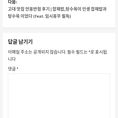
다음:
내
고대 맛집 안동반점 후기 | 잡채밥,탕수육이 인생 잡채밥과
탕수육 이었다 (feat. 임시휴무 필독)
비
게
이
답글 남기기
션
이메일 주소는 공개되지 않습니다.
필수 필드는
*
로 표시됩
니다
댓글
*