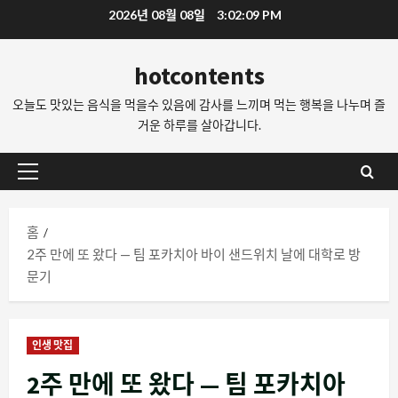
콘
2026년 08월 08일
3:02:10 PM
텐
츠
hotcontents
로
오늘도 맛있는 음식을 먹을수 있음에 감사를 느끼며 먹는 행복을 나누며 즐
바
거운 하루를 살아갑니다.
로
가
기
기
본
메
홈
뉴
2주 만에 또 왔다 — 팀 포카치아 바이 샌드위치 날에 대학로 방
문기
인생 맛집
2주 만에 또 왔다 — 팀 포카치아