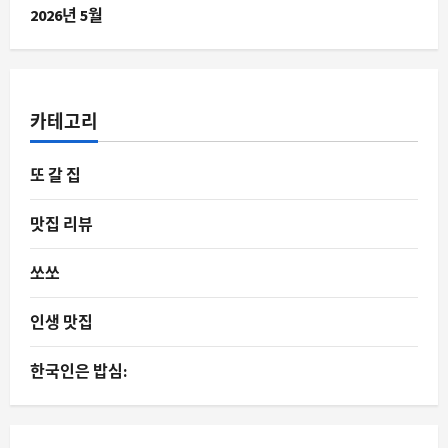
2026년 5월
카테고리
또 갈 집
맛집 리뷰
쏘쏘
인생 맛집
한국인은 밥심: