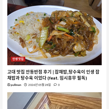
인생 맛집
고대 맛집 안동반점 후기 | 잡채밥,탕수육이 인생 잡
채밥과 탕수육 이었다 (feat. 임시휴무 필독)
pullman
2026년 05월 28일
0