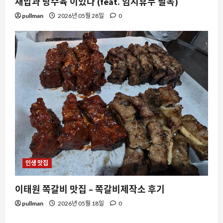
채밥과 탕수육 이었다 (feat. 임시휴무 필독)
pullman
2026년 05월 28일
0
인생 맛집
이태원 쪽갈비 맛집 – 쪽갈비제작소 후기
pullman
2026년 05월 18일
0