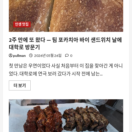
휴
무
필
독)
에
대
인생 맛집
해
더
읽
어
2주 만에 또 왔다 — 팀 포카치아 바이 샌드위치 날에
보
대학로 방문기
기
pullman
2026년 05월 26일
0
첫 만남은 우연이었다 사실 처음부터 이 집을 찾아간 게 아니
었다. 대학로에 연극 보러 갔다가 시작 전에 남는...
2
더 보기
주
만
에
또
왔
다
—
팀
포
카
치