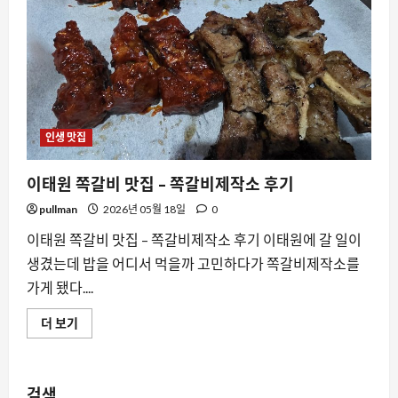
아
바
이
샌
드
위
치
날
에
대
학
인생 맛집
로
방
문
이태원 쪽갈비 맛집 – 쪽갈비제작소 후기
기
에
대
pullman
2026년 05월 18일
0
해
더
이태원 쪽갈비 맛집 – 쪽갈비제작소 후기 이태원에 갈 일이
읽
어
생겼는데 밥을 어디서 먹을까 고민하다가 쪽갈비제작소를
보
기
가게 됐다....
이
더 보기
태
원
쪽
갈
비
검색
맛