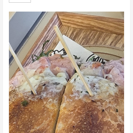
대
맛
집
안
동
반
점
후
기
|
잡
채
밥,
탕
수
육
이
인
생
잡
채
밥
과
탕
수
육
이
었
다
(feat.
임
시