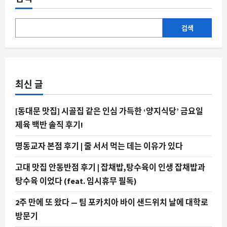
집
–
쪽
갈
검색
비
제
작
소
후
기
에
최신 글
대
해
더
읽
[동대문 맛집] 시골집 같은 인심 가득한 ‘양지식당’ 금요일
어
보
제육 백반 솔직 후기!
기
명동교자 본점 후기 | 줄 서서 먹는 데는 이유가 있다
고대 맛집 안동반점 후기 | 잡채밥,탕수육이 인생 잡채밥과
탕수육 이었다 (feat. 임시휴무 필독)
2주 만에 또 왔다 — 팀 포카치아 바이 샌드위치 날에 대학로
방문기