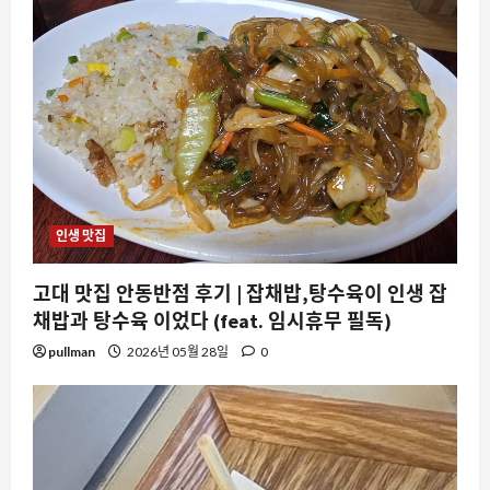
인생 맛집
고대 맛집 안동반점 후기 | 잡채밥,탕수육이 인생 잡
채밥과 탕수육 이었다 (feat. 임시휴무 필독)
pullman
2026년 05월 28일
0