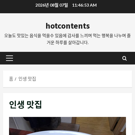
콘
2026년 08월 07일
11:46:54 AM
텐
츠
hotcontents
로
오늘도 맛있는 음식을 먹을수 있음에 감사를 느끼며 먹는 행복을 나누며 즐
바
거운 하루를 살아갑니다.
로
가
기
기
본
메
홈
인생 맛집
뉴
인생 맛집