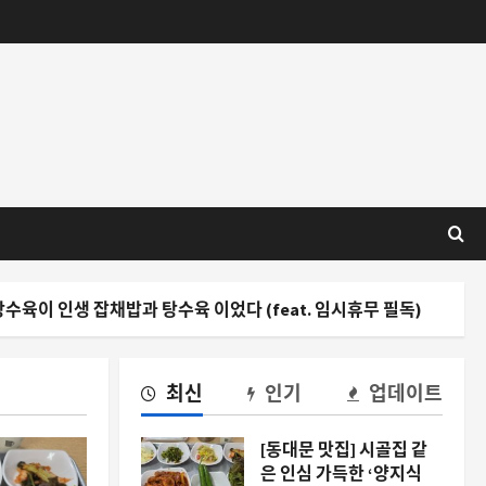
채밥과 탕수육 이었다 (feat. 임시휴무 필독)
2주 만에 
최신
인기
업데이트
[동대문 맛집] 시골집 같
은 인심 가득한 ‘양지식