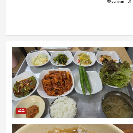
pullman
쏘쏘