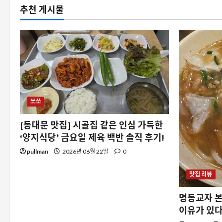
추천 게시물
쏘쏘
[동대문 맛집] 시골집 같은 인심 가득한
‘양지식당’ 금요일 제육 백반 솔직 후기!
pullman
2026년 06월 22일
0
맛집 리뷰
명동교자 본
이유가 있