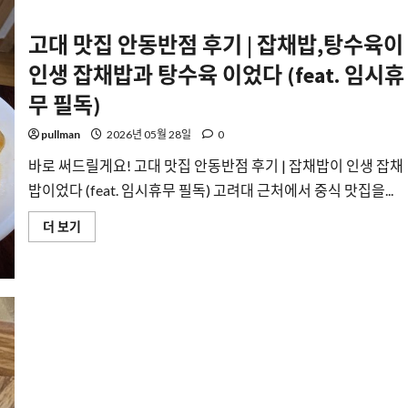
먹
는
데
고대 맛집 안동반점 후기 | 잡채밥,탕수육이
는
이
인생 잡채밥과 탕수육 이었다 (feat. 임시휴
유
가
무 필독)
있
다
에
pullman
2026년 05월 28일
0
대
해
더
바로 써드릴게요! 고대 맛집 안동반점 후기 | 잡채밥이 인생 잡채
읽
어
밥이었다 (feat. 임시휴무 필독) 고려대 근처에서 중식 맛집을...
보
기
고
더 보기
대
맛
집
안
동
반
점
후
기
|
잡
채
밥,
탕