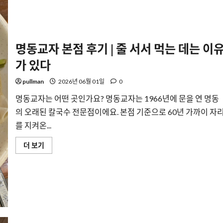
집
같
은
인
심
가
명동교자 본점 후기 | 줄 서서 먹는 데는 이
득
한
가 있다
‘양
지
식
pullman
2026년 06월 01일
0
당’
금
요
명동교자는 어떤 곳인가요? 명동교자는 1966년에 문을 연 명동
일
제
의 오래된 칼국수 전문점이에요. 본점 기준으로 60년 가까이 자
육
를 지켜온...
백
반
솔
명
더 보기
직
동
후
교
기!
자
에
본
대
점
해
후
더
기
읽
|
어
줄
보
서
기
서