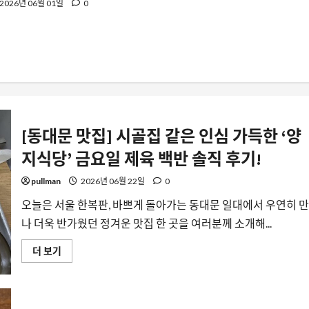
2026년 06월 01일
0
[동대문 맛집] 시골집 같은 인심 가득한 ‘양
지식당’ 금요일 제육 백반 솔직 후기!
pullman
2026년 06월 22일
0
오늘은 서울 한복판, 바쁘게 돌아가는 동대문 일대에서 우연히 만
나 더욱 반가웠던 정겨운 맛집 한 곳을 여러분께 소개해...
[동
더 보기
대
문
맛
집]
시
골