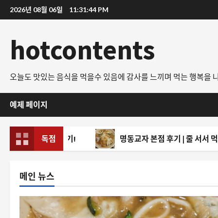
콘
2026년 08월 06일
11:31:46 PM
텐
츠
hotcontents
로
바
로
오늘도 맛있는 음식을 먹을수 있음에 감사를 느끼며 먹는 행복을 
가
기
예제 페이지
솔직 후기!
독점
명동교자 본점 후기 | 줄 서서 먹는 데는 이유가
메인 뉴스