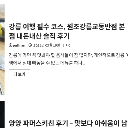
샌
드
위
치
날
에
강릉 여행 필수 코스, 원조강릉교동반점 본
대
학
로
점 내돈내산 솔직 후기
방
문
pullman
2026년 05월 19일
0
기
에
대
강릉에 가면 꼭 맛봐야 할 음식들이 참 많지만, 개인적으로 강릉 
해
더
행에서 절대 빼놓을 수 없는 메뉴를 하나...
읽
어
강
보
더 보기
릉
기
여
행
필
수
코
스,
원
조
강
릉
양양 파머스키친 후기 – 맛보다 아쉬움이 남
교
동