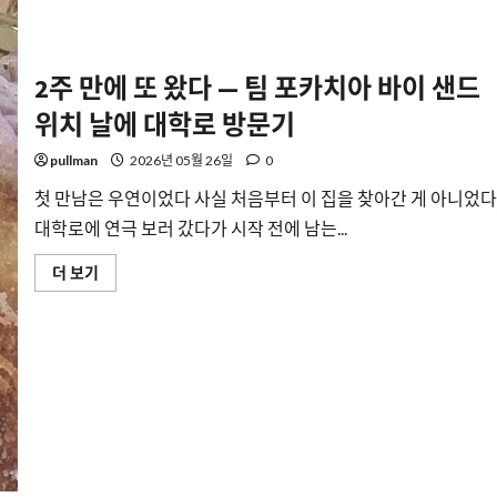
수
육
이
인
생
2주 만에 또 왔다 — 팀 포카치아 바이 샌드
잡
채
위치 날에 대학로 방문기
밥
과
탕
pullman
2026년 05월 26일
0
수
육
이
첫 만남은 우연이었다 사실 처음부터 이 집을 찾아간 게 아니었다
었
대학로에 연극 보러 갔다가 시작 전에 남는...
다
(feat.
임
2
더 보기
시
주
휴
만
무
에
필
또
독)
왔
에
다
대
—
해
팀
더
포
읽
카
어
치
보
아
기
바
이