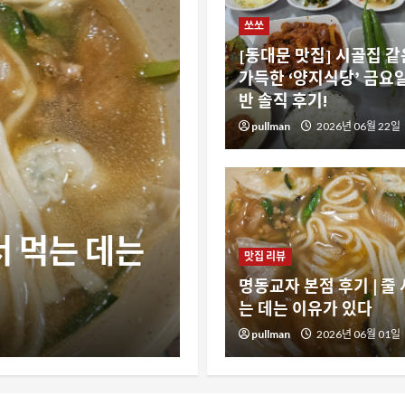
쏘쏘
[동대문 맛집] 시골집 같
가득한 ‘양지식당’ 금요일
반 솔직 후기!
pullman
2026년 06월 22일
인생 맛집
고대 맛집 안동
서 먹는 데는
육이 인생 잡
맛집 리뷰
명동교자 본점 후기 | 줄 
(feat. 임시휴
는 데는 이유가 있다
pullman
pullman
2026년 05월 28일
2026년 06월 01일