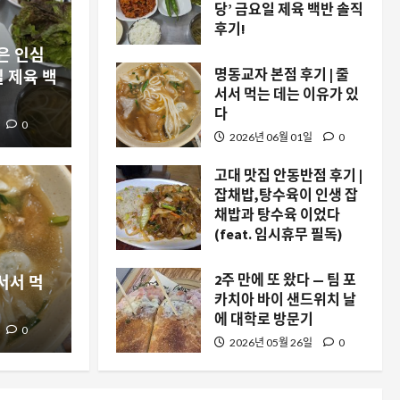
당’ 금요일 제육 백반 솔직
후기!
은 인심
2026년 06월 22일
0
명동교자 본점 후기 | 줄
 제육 백
서서 먹는 데는 이유가 있
다
0
2026년 06월 01일
0
고대 맛집 안동반점 후기 |
반점 후기 | 잡채밥,탕수
잡채밥,탕수육이 인생 잡
인생 
채밥과 탕수육 이었다
(feat. 임시휴무 필독)
채밥과 탕수육 이었다
2
2026년 05월 28일
0
2주 만에 또 왔다 — 팀 포
서서 먹
무 필독)
드
카치아 바이 샌드위치 날
에 대학로 방문기
0
0
pul
2026년 05월 26일
0