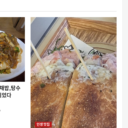
잡채밥,탕수
이었다
0
인생 맛집