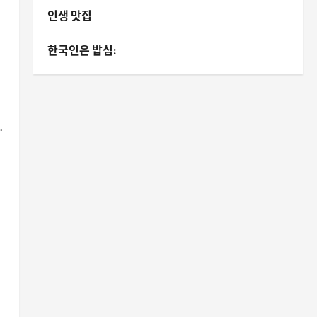
인생 맛집
한국인은 밥심:
.